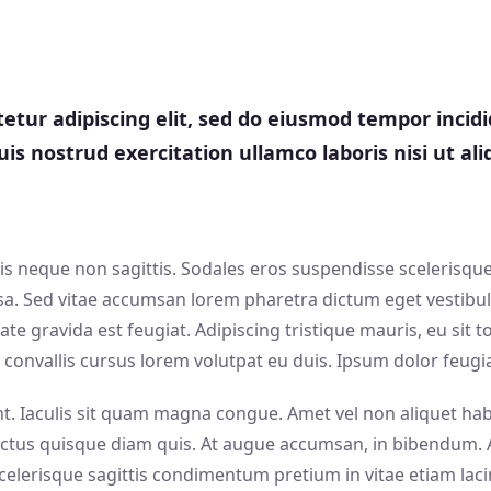
etur adipiscing elit, sed do eiusmod tempor incid
is nostrud exercitation ullamco laboris nisi ut a
lis neque non sagittis. Sodales eros suspendisse scelerisqu
. Sed vitae accumsan lorem pharetra dictum eget vestibulu
te gravida est feugiat. Adipiscing tristique mauris, eu sit tor
onvallis cursus lorem volutpat eu duis. Ipsum dolor feugiat
t. Iaculis sit quam magna congue. Amet vel non aliquet habi
ctus quisque diam quis. At augue accumsan, in bibendum. A 
. Scelerisque sagittis condimentum pretium in vitae etiam lac