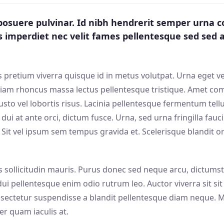
osuere pulvinar. Id nibh hendrerit semper urna co
us imperdiet nec velit fames pellentesque sed sed
us pretium viverra quisque id in metus volutpat. Urna eget 
iam rhoncus massa lectus pellentesque tristique. Amet co
usto vel lobortis risus. Lacinia pellentesque fermentum tel
tae dui at ante orci, dictum fusce. Urna, sed urna fringilla fa
 vel ipsum sem tempus gravida et. Scelerisque blandit orci,
ollicitudin mauris. Purus donec sed neque arcu, dictumst tort
ui pellentesque enim odio rutrum leo. Auctor viverra sit sit u
onsectetur suspendisse a blandit pellentesque diam neque. 
r quam iaculis at.