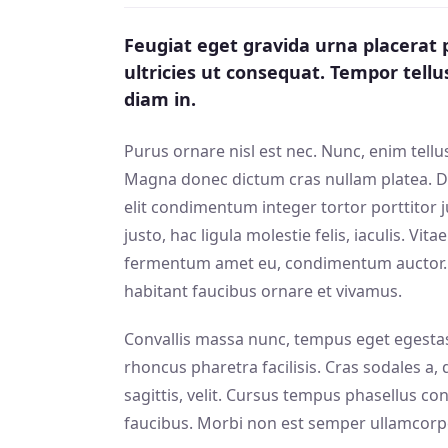
Feugiat eget gravida urna placerat p
ultricies ut consequat. Tempor tell
diam in.
Purus ornare nisl est nec. Nunc, enim tell
Magna donec dictum cras nullam platea. D
elit condimentum integer tortor porttitor j
justo, hac ligula molestie felis, iaculis. Vi
fermentum amet eu, condimentum auctor. Sit
habitant faucibus ornare et vivamus.
Convallis massa nunc, tempus eget egestas s
rhoncus pharetra facilisis. Cras sodales a, d
sagittis, velit. Cursus tempus phasellus c
faucibus. Morbi non est semper ullamcorpe